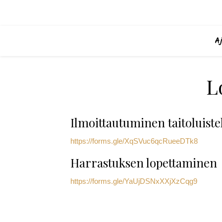
A
L
Ilmoittautuminen taitoluist
https://forms.gle/XqSVuc6qcRueeDTk8
Harrastuksen lopettaminen
https://forms.gle/YaUjDSNxXXjXzCqg9