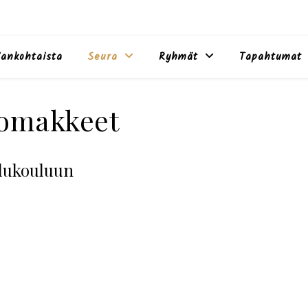
jankohtaista
Seura
Ryhmät
Tapahtumat
omakkeet
elukouluun