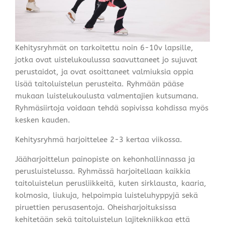
Kehitysryhmät on tarkoitettu noin 6-10v lapsille,
jotka ovat uistelukoulussa saavuttaneet jo sujuvat
perustaidot, ja ovat osoittaneet valmiuksia oppia
lisää taitoluistelun perusteita. Ryhmään pääse
mukaan luistelukoulusta valmentajien kutsumana.
Ryhmäsiirtoja voidaan tehdä sopivissa kohdissa myös
kesken kauden.
Kehitysryhmä harjoittelee 2-3 kertaa viikossa.
Jääharjoittelun painopiste on kehonhallinnassa ja
perusluistelussa. Ryhmässä harjoitellaan kaikkia
taitoluistelun perusliikkeitä, kuten sirklausta, kaaria,
kolmosia, liukuja, helpoimpia luisteluhyppyjä sekä
piruettien perusasentoja. Oheisharjoituksissa
kehitetään sekä taitoluistelun lajitekniikkaa että