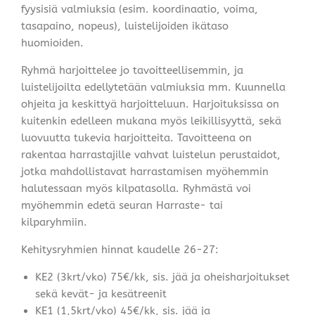
fyysisiä valmiuksia (esim. koordinaatio, voima,
tasapaino, nopeus), luistelijoiden ikätaso
huomioiden.
Ryhmä harjoittelee jo tavoitteellisemmin, ja
luistelijoilta edellytetään valmiuksia mm. Kuunnella
ohjeita ja keskittyä harjoitteluun. Harjoituksissa on
kuitenkin edelleen mukana myös leikillisyyttä, sekä
luovuutta tukevia harjoitteita. Tavoitteena on
rakentaa harrastajille vahvat luistelun perustaidot,
jotka mahdollistavat harrastamisen myöhemmin
halutessaan myös kilpatasolla. Ryhmästä voi
myöhemmin edetä seuran Harraste- tai
kilparyhmiin.
Kehitysryhmien hinnat kaudelle 26-27:
KE2 (3krt/vko) 75€/kk, sis. jää ja oheisharjoitukset
sekä kevät- ja kesätreenit
KE1 (1,5krt/vko) 45€/kk, sis. jää ja